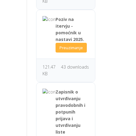
KB
Poziv na
itervju -
pomoćnik u
nastavi 2025.
Preuzimanje
121.47
43 downloads
KB
Zapisnik o
utvrđivanju
pravodobnih i
potpunih
prijava i
utvrđivanju
liste