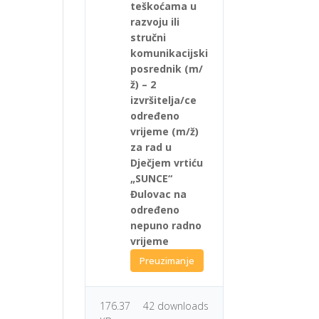
teškoćama u
razvoju ili
stručni
komunikacijski
posrednik (m/
ž) – 2
izvršitelja/ce
određeno
vrijeme (m/ž)
za rad u
Dječjem vrtiću
„SUNCE“
Đulovac na
određeno
nepuno radno
vrijeme
Preuzimanje
176.37
42 downloads