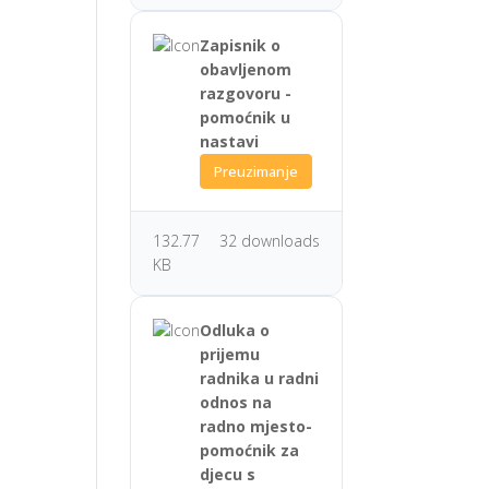
Zapisnik o
obavljenom
razgovoru -
pomoćnik u
nastavi
Preuzimanje
132.77
32 downloads
KB
Odluka o
prijemu
radnika u radni
odnos na
radno mjesto-
pomoćnik za
djecu s