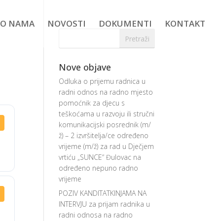
O NAMA
NOVOSTI
DOKUMENTI
KONTAKT
Nove objave
Odluka o prijemu radnica u
radni odnos na radno mjesto
pomoćnik za djecu s
teškoćama u razvoju ili stručni
komunikacijski posrednik (m/
ž) – 2 izvršitelja/ce određeno
vrijeme (m/ž) za rad u Dječjem
vrtiću „SUNCE“ Đulovac na
određeno nepuno radno
vrijeme
POZIV KANDITATKINJAMA NA
INTERVJU za prijam radnika u
radni odnosa na radno