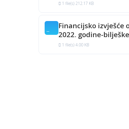
1 file(s)
212.17 KB
Financijsko izvješće 
2022. godine-bilješk
1 file(s)
4.00 KB