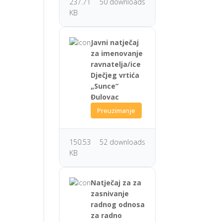
237.71
50 downloads
KB
Javni natječaj
za imenovanje
ravnatelja/ice
Dječjeg vrtića
„Sunce“
Đulovac
Preuzimanje
150.53
52 downloads
KB
Natječaj za za
zasnivanje
radnog odnosa
za radno