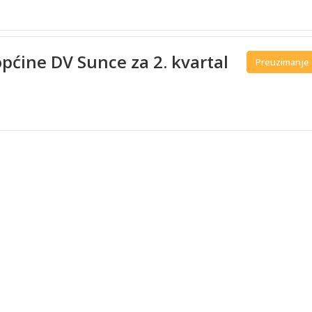
općine DV Sunce za 2. kvartal
Preuzimanje
e